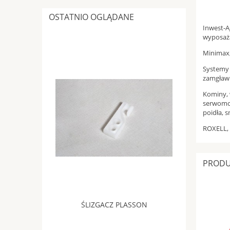
OSTATNIO OGLĄDANE
Inwest-A
wyposaża
Minimax,
Systemy 
zamgławi
Kominy, 
serwomot
poidła, s
ROXELL, 
PRODU
ŚLIZGACZ PLASSON