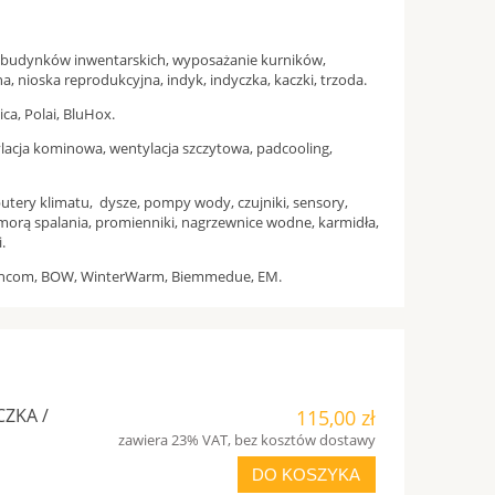
ie budynków inwentarskich, wyposażanie kurników,
, nioska reprodukcyjna, indyk, indyczka, kaczki, trzoda.
ca, Polai, BluHox.
ylacja kominowa, wentylacja szczytowa, padcooling,
utery klimatu, dysze, pompy wody, czujniki, sensory,
orą spalania, promienniki, nagrzewnice wodne, karmidła,
.
I, Fancom, BOW, WinterWarm, Biemmedue, EM.
ZKA /
115,00 zł
zawiera 23% VAT, bez kosztów dostawy
DO KOSZYKA