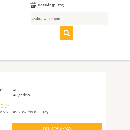
Koszyk:
(pusty)
ć:
40
:
48 godzin
0 zł
% VAT, bez kosztów dostawy
DO KOSZYKA
.