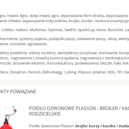
gro, Inwest Agro, sklep inwest agro, wyposażanie ferm drobiu, wyposażan
nie chlewni, wyposażanie indyczników, brojler, broiler, nioska konsumpcyjna
 CoMeo, Haikoo, Multimax, Optimax, SwiiFlo, SparkCup, Kixoo, Boozster, Lai
karmienia, systemy pojenia, podajniki paszy, zadawanie paszy, silosy, went
anie, zraszanie, ogrzewanie.
wloty powietrza, osłony na wloty, wentylatory szczytowe, sterowanie, komp
ory, nagrzewnice z otwartą komorą spalania, nagrzewnice z zamkniętą kom
moczki, dozowniki witamin, motoreduktory, podwieszenia, bloczki, haki, linki
Skov, Dosatron, Pericoli, Ziehl-Abegg, Lubing, Plasson, JotaFan, DOL, TP
KTY POWIĄZANE
POIDŁO DZWONOWE PLASSON - BROILER / KAC
RODZICIELSKIE
Poidło dzwonowe Plasson:
brojler kurzy / kaczka / stada