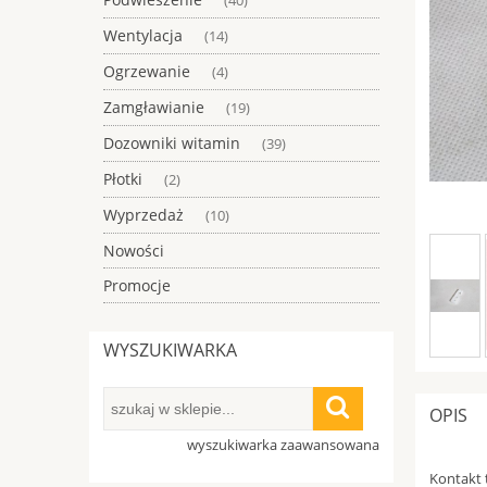
(40)
Wentylacja
(14)
Ogrzewanie
(4)
Zamgławianie
(19)
Dozowniki witamin
(39)
Płotki
(2)
Wyprzedaż
(10)
Nowości
Promocje
WYSZUKIWARKA
OPIS
wyszukiwarka zaawansowana
Kontakt t